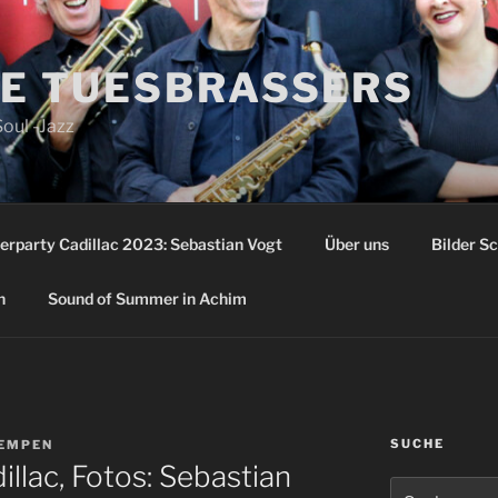
E TUESBRASSERS
Soul -Jazz
erparty Cadillac 2023: Sebastian Vogt
Über uns
Bilder S
n
Sound of Summer in Achim
SUCHE
KEMPEN
llac, Fotos: Sebastian
Suche