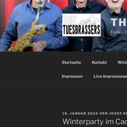
Zum
Inhalt
springen
TH
Funk – 
Startseite
Kontakt
Wint
Impressum
Live-Impressione
VERÖFFENTLICHT
16. JANUAR 2024
VON
JOSEF.
AM
Winterparty im Cadi