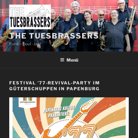
Zum
Inhalt
springen
THE TUESBRASSERS
Funk – Soul -Jazz
Menü
FESTIVAL ’77-REVIVAL-PARTY IM
GÜTERSCHUPPEN IN PAPENBURG