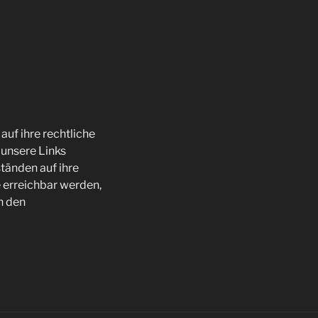
auf ihre rechtliche
h unsere Links
tänden auf ihre
e erreichbar werden,
h den