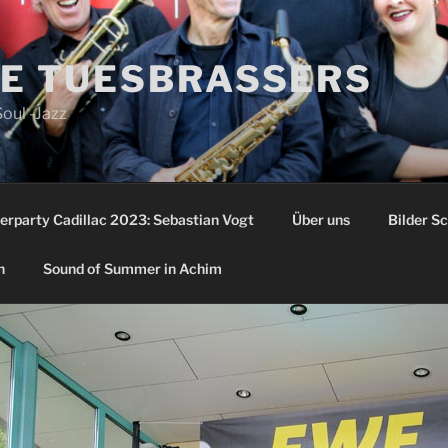
E TUESBRASSERS
Soul -Jazz
erparty Cadillac 2023: Sebastian Vogt
Über uns
Bilder S
n
Sound of Summer in Achim