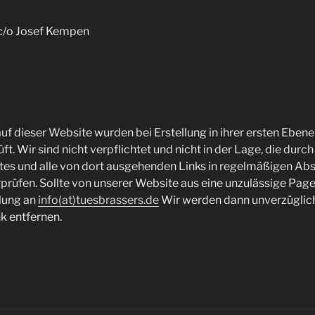
c/o Josef Kempen
uf dieser Website wurden bei Erstellung in ihrer ersten Ebene 
ft. Wir sind nicht verpflichtet und nicht in der Lage, die durc
es und alle von dort ausgehenden Links in regelmäßigen Abs
rprüfen. Sollte von unserer Website aus eine unzulässige Pag
ilung an
info(at)tuesbrassers.de
Wir werden dann unverzüglic
k entfernen.