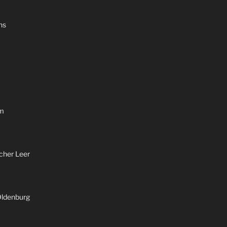
ns
um
icher Leer
 Oldenburg