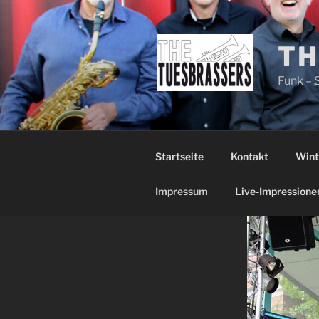
Zum
Inhalt
springen
TH
Funk – 
Startseite
Kontakt
Wint
Impressum
Live-Impressione