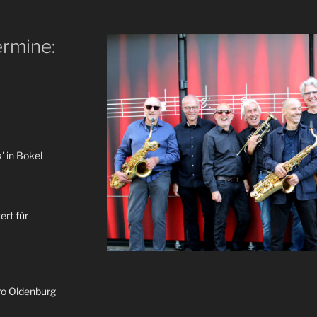
rmine:
' in Bokel
rt für
ro Oldenburg